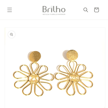
Ir
directamente
Carrito
al contenido
Ir
directamente
a la
información
del producto