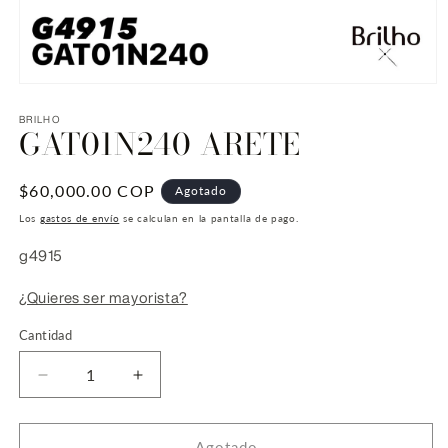
Abrir
elemento
multimedia
BRILHO
GAT01N240 ARETE
1
en
una
ventana
Precio
$60,000.00 COP
Agotado
modal
habitual
Los
gastos de envío
se calculan en la pantalla de pago.
SKU:
g4915
¿Quieres ser mayorista?
Cantidad
Reducir
Aumentar
cantidad
cantidad
para
para
GAT01N240
GAT01N240
Agotado