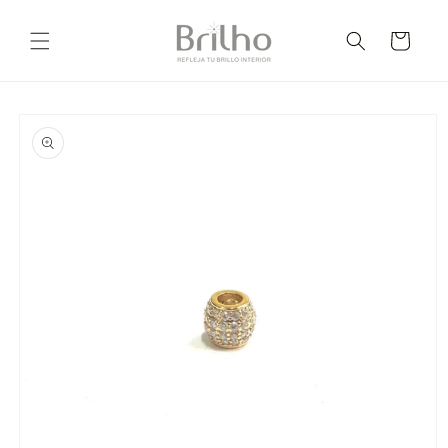
Ir
directamente
Carrito
al contenido
Ir
directamente
a la
información
del producto