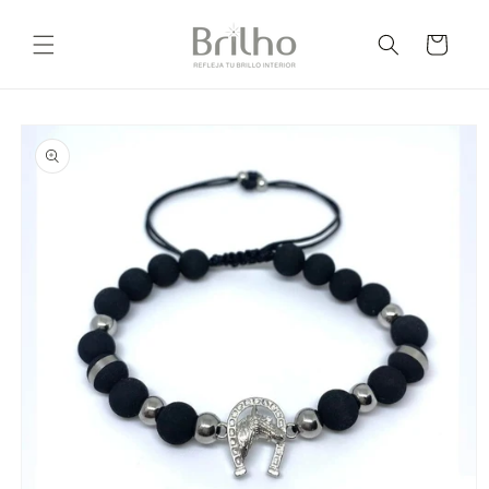
Ir
directamente
Carrito
al contenido
Ir
directamente
a la
información
del producto