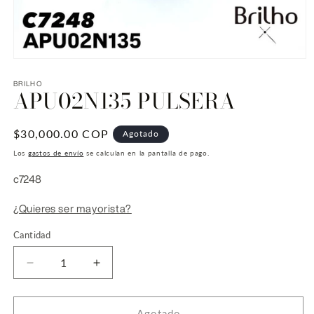
Abrir
elemento
multimedia
BRILHO
APU02N135 PULSERA
1
en
una
ventana
Precio
$30,000.00 COP
Agotado
modal
habitual
Los
gastos de envío
se calculan en la pantalla de pago.
SKU:
c7248
¿Quieres ser mayorista?
Cantidad
Reducir
Aumentar
cantidad
cantidad
para
para
APU02N135
APU02N135
Agotado