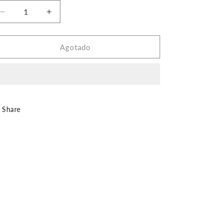
Reducir
Aumentar
cantidad
cantidad
para
para
AJU02N148
AJU02N148
Agotado
JUEGO
JUEGO
Share