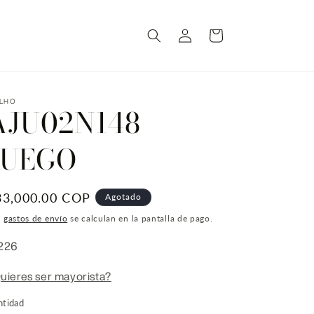
Iniciar
Carrito
sesión
ILHO
AJU02N148
JUEGO
recio
33,000.00 COP
Agotado
bitual
s
gastos de envío
se calculan en la pantalla de pago.
U:
226
uieres ser mayorista?
ntidad