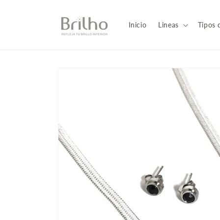
Ir
directamente
al contenido
Inicio
Lineas
Tipos 
Ir
directamente
a la
información
del producto