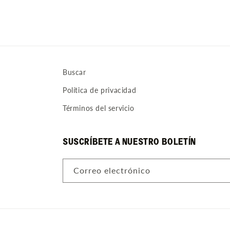
1
en
una
ventana
modal
Buscar
Política de privacidad
Términos del servicio
SUSCRÍBETE A NUESTRO BOLETÍN
Correo electrónico