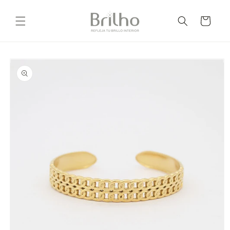
Ir
directamente
Carrito
al contenido
Ir
directamente
a la
información
del producto