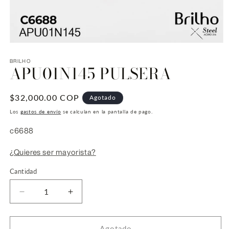
Abrir
elemento
multimedia
BRILHO
APU01N145 PULSERA
1
en
una
ventana
Precio
$32,000.00 COP
Agotado
modal
habitual
Los
gastos de envío
se calculan en la pantalla de pago.
SKU:
c6688
¿Quieres ser mayorista?
Cantidad
Reducir
Aumentar
cantidad
cantidad
para
para
APU01N145
APU01N145
Agotado