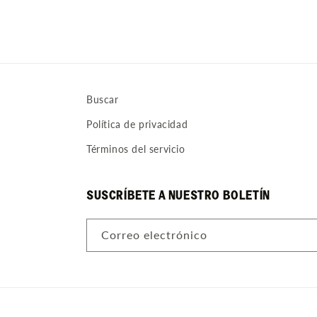
1
en
una
ventana
modal
Buscar
Política de privacidad
Términos del servicio
SUSCRÍBETE A NUESTRO BOLETÍN
Correo electrónico