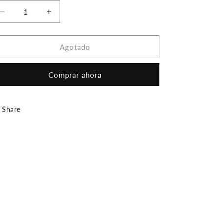
Reducir
Aumentar
cantidad
cantidad
para
para
ACA01N100
ACA01N100
Agotado
CANDONGA
CANDONGA
Comprar ahora
Share