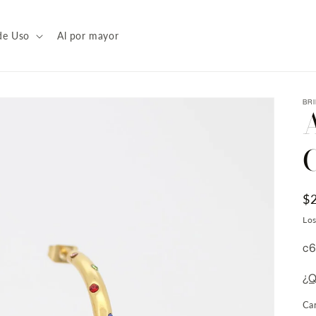
de Uso
Al por mayor
BR
P
$
ha
Lo
SK
c
¿Q
Ca