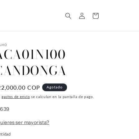
Iniciar
Carrito
sesión
ILHO
ACA01N100
CANDONGA
recio
22,000.00 COP
Agotado
bitual
s
gastos de envío
se calculan en la pantalla de pago.
U:
6639
uieres ser mayorista?
ntidad