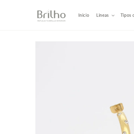
Ir
directamente
al contenido
Inicio
Lineas
Tipos 
Ir
directamente
a la
información
del producto