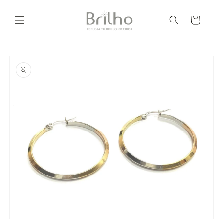
Ir
directamente
Carrito
al contenido
Ir
directamente
a la
información
del producto