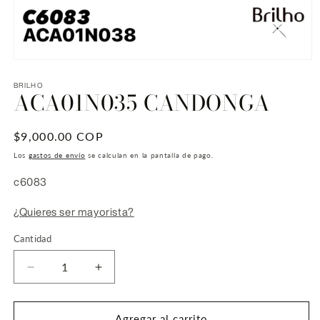
Abrir
elemento
multimedia
BRILHO
ACA01N035 CANDONGA
1
en
una
ventana
Precio
$9,000.00 COP
modal
habitual
Los
gastos de envío
se calculan en la pantalla de pago.
SKU:
c6083
¿Quieres ser mayorista?
Cantidad
Reducir
Aumentar
cantidad
cantidad
para
para
ACA01N035
ACA01N035
Agregar al carrito