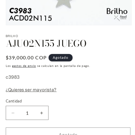
Abrir
elemento
multimedia
BRILHO
AJU02N155 JUEGO
1
en
una
ventana
Precio
$39,000.00 COP
Agotado
modal
habitual
Los
gastos de envío
se calculan en la pantalla de pago.
SKU:
c3983
¿Quieres ser mayorista?
Cantidad
Reducir
Aumentar
cantidad
cantidad
para
para
AJU02N155
AJU02N155
Agotado