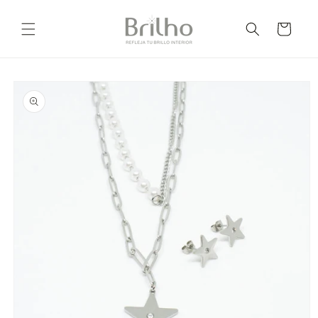
Ir
directamente
Carrito
al contenido
Ir
directamente
a la
información
del producto