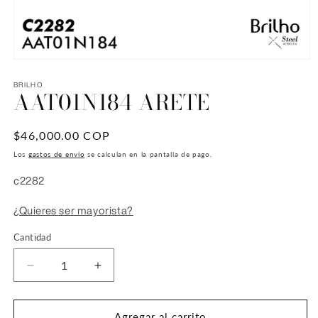
Abrir
elemento
multimedia
BRILHO
AAT01N184 ARETE
1
en
una
ventana
Precio
$46,000.00 COP
modal
habitual
Los
gastos de envío
se calculan en la pantalla de pago.
SKU:
c2282
¿Quieres ser mayorista?
Cantidad
Reducir
Aumentar
cantidad
cantidad
para
para
AAT01N184
AAT01N184
Agregar al carrito