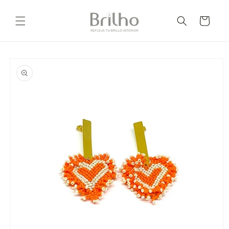
Ir
directamente
Carrito
al contenido
Ir
directamente
a la
información
del producto